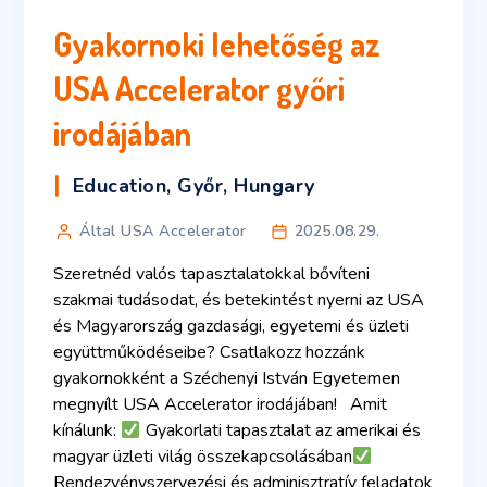
Gyakornoki lehetőség az
USA Accelerator győri
irodájában
Education
,
Győr
,
Hungary
Által USA Accelerator
2025.08.29.
Szeretnéd valós tapasztalatokkal bővíteni
szakmai tudásodat, és betekintést nyerni az USA
és Magyarország gazdasági, egyetemi és üzleti
együttműködéseibe? Csatlakozz hozzánk
gyakornokként a Széchenyi István Egyetemen
megnyílt USA Accelerator irodájában! Amit
kínálunk:
Gyakorlati tapasztalat az amerikai és
magyar üzleti világ összekapcsolásában
Rendezvényszervezési és adminisztratív feladatok