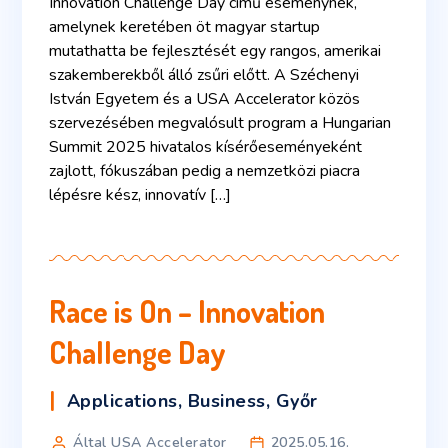
Innovation Challenge Day című eseménynek,
amelynek keretében öt magyar startup
mutathatta be fejlesztését egy rangos, amerikai
szakemberekből álló zsűri előtt. A Széchenyi
István Egyetem és a USA Accelerator közös
szervezésében megvalósult program a Hungarian
Summit 2025 hivatalos kísérőeseményeként
zajlott, fókuszában pedig a nemzetközi piacra
lépésre kész, innovatív […]
Race is On – Innovation
Challenge Day
Applications
,
Business
,
Győr
Által USA Accelerator
2025.05.16.