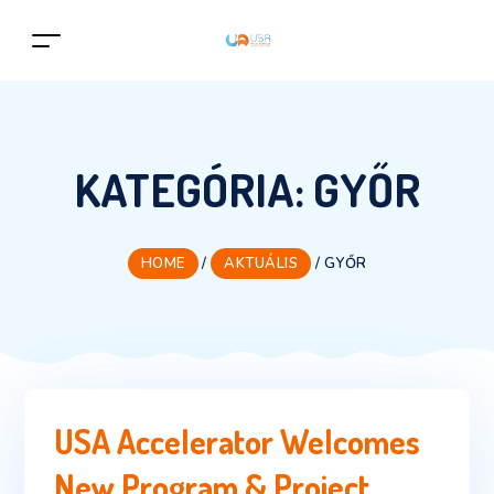
KATEGÓRIA:
GYŐR
HOME
/
AKTUÁLIS
/
GYŐR
USA Accelerator Welcomes
New Program & Project