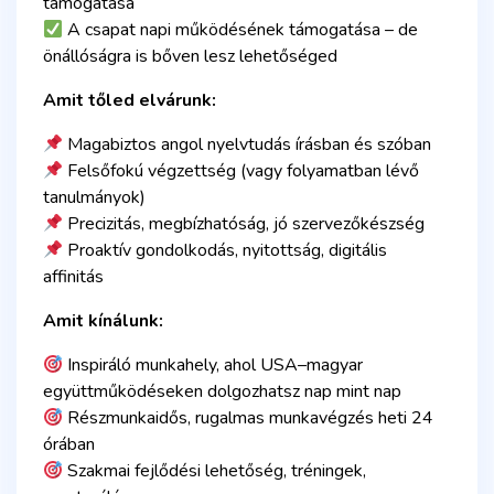
támogatása
A csapat napi működésének támogatása – de
önállóságra is bőven lesz lehetőséged
Amit tőled elvárunk:
Magabiztos angol nyelvtudás írásban és szóban
Felsőfokú végzettség (vagy folyamatban lévő
tanulmányok)
Precizitás, megbízhatóság, jó szervezőkészség
Proaktív gondolkodás, nyitottság, digitális
affinitás
Amit kínálunk:
Inspiráló munkahely, ahol USA–magyar
együttműködéseken dolgozhatsz nap mint nap
Részmunkaidős, rugalmas munkavégzés heti 24
órában
Szakmai fejlődési lehetőség, tréningek,