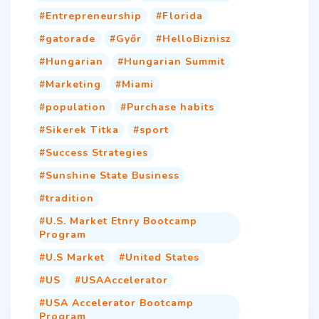
Entrepreneurship
Florida
gatorade
Győr
HelloBiznisz
Hungarian
Hungarian Summit
Marketing
Miami
population
Purchase habits
Sikerek Titka
sport
Success Strategies
Sunshine State Business
tradition
U.S. Market Etnry Bootcamp
Program
U.S Market
United States
US
USAAccelerator
USA Accelerator Bootcamp
Program