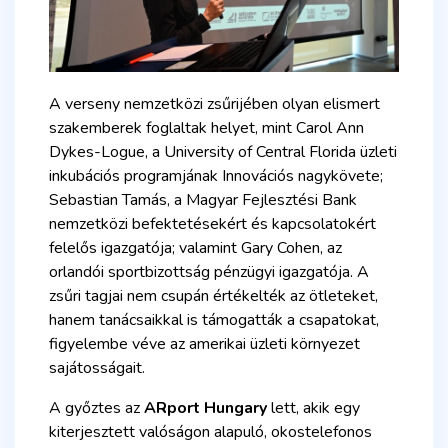
A verseny nemzetközi zsűrijében olyan elismert
szakemberek foglaltak helyet, mint Carol Ann
Dykes-Logue, a University of Central Florida üzleti
inkubációs programjának
Innovációs nagykövet
e;
Sebastian Tamás, a Magyar Fejlesztési Bank
nemzetközi befektetésekért és kapcsolatokért
felelős igazgatója; valamint Gary Cohen, az
orlandói sportbizottság pénzügyi igazgatója. A
zsűri tagjai nem csupán értékelték az ötleteket,
hanem tanácsaikkal is támogatták a csapatokat,
figyelembe véve az amerikai üzleti környezet
sajátosságait.
A győztes az
ARport Hungary
lett, akik egy
kiterjesztett valóságon alapuló, okostelefonos