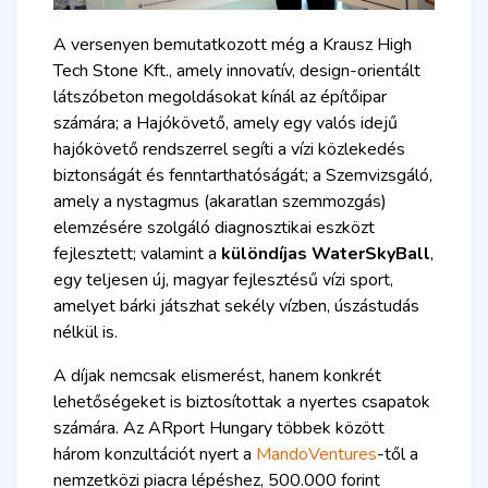
A versenyen bemutatkozott még a Krausz High
Tech Stone Kft., amely innovatív, design-orientált
látszóbeton megoldásokat kínál az építőipar
számára; a Hajókövető, amely egy valós idejű
hajókövető rendszerrel segíti a vízi közlekedés
biztonságát és fenntarthatóságát; a Szemvizsgáló,
amely a nystagmus (akaratlan szemmozgás)
elemzésére szolgáló diagnosztikai eszközt
fejlesztett; valamint a
különdíjas WaterSkyBall
,
egy teljesen új, magyar fejlesztésű vízi sport,
amelyet bárki játszhat sekély vízben, úszástudás
nélkül is.
A díjak nemcsak elismerést, hanem konkrét
lehetőségeket is biztosítottak a nyertes csapatok
számára. Az ARport Hungary többek között
három konzultációt nyert a
MandoVentures
-től a
nemzetközi piacra lépéshez, 500.000 forint