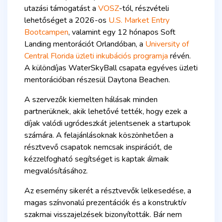
utazási támogatást a
VOSZ
-tól, részvételi
lehetőséget a 2026-os
U.S. Market Entry
Bootcampen
, valamint egy 12 hónapos Soft
Landing mentorációt Orlandóban, a
University of
Central Florida üzleti inkubációs programja
révén.
A különdíjas WaterSkyBall csapata egyéves üzleti
mentorációban részesül Daytona Beachen.
A szervezők kiemelten hálásak minden
partnerüknek, akik lehetővé tették, hogy ezek a
díjak valódi ugródeszkát jelentsenek a startupok
számára. A felajánlásoknak köszönhetően a
résztvevő csapatok nemcsak inspirációt, de
kézzelfogható segítséget is kaptak álmaik
megvalósításához.
Az esemény sikerét a résztvevők lelkesedése, a
magas színvonalú prezentációk és a konstruktív
szakmai visszajelzések bizonyították. Bár nem