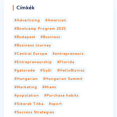
Címkék
Advertising
American
Bootcamp Program 2025
Budapest
Business
Business Journey
Central Europe
entrepreneurs
Entrepreneurship
Florida
gatorade
Győr
HelloBiznisz
Hungarian
Hungarian Summit
Marketing
Miami
population
Purchase habits
Sikerek Titka
sport
Success Strategies