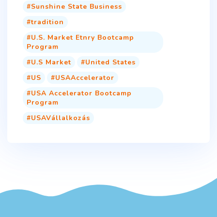
Sunshine State Business
tradition
U.S. Market Etnry Bootcamp
Program
U.S Market
United States
US
USAAccelerator
USA Accelerator Bootcamp
Program
USAVállalkozás