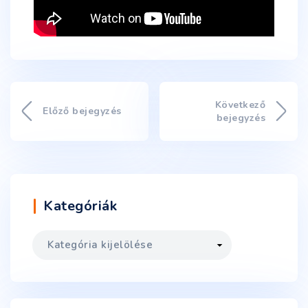
Következő
Előző bejegyzés
bejegyzés
Kategóriák