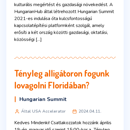
kulturális megértést és gazdasági növekedést. A
HungarianHub által létrehozott Hungarian Summit
2021-es indulása óta kulcsfontosságú
kapcsolatépítési platformként szolgál, amely
erősíti a két ország közötti gazdasági, oktatási,
közösségi […]
Tényleg alligátoron fogunk
lovagolni Floridában?
Hungarian Summit
Által USA Accelerator
2024.04.11.
Kedves Mindenki! Csatlakozzatok hozzánk április
19-én, magyar idő szerint 15:00-kor a „Tényleg