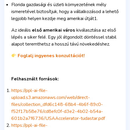
Florida gazdasági és üzleti környezetének mély
ismeretével biztosítjuk, hogy a vállalkozásod a lehető
legjobb helyen kezdje meg amerikai útját1.
Az ideális
első amerikai város
kiválasztása az első
lépés a siker felé. Egy jól átgondolt döntéssel stabil
alapot teremthetsz a hosszú távú növekedéshez.
Foglalj ingyenes konzultációt!
Felhasznált források:
https://ppl-ai-file-
upload.s3.amazonaws.com/web/direct-
files/collection_dfd6c148-68b4-4b6f-89c0-
f52f17b58e76/cd8efc0f-d3e2-4b02-b54a-
601b2a7f6736/USAAccelerator-tudastar.pdf
https://ppl-ai-file-