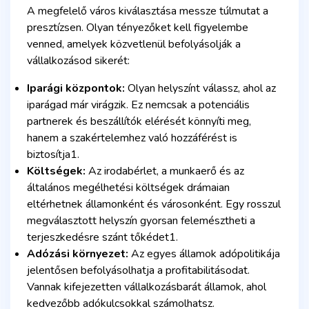
A megfelelő város kiválasztása messze túlmutat a
presztízsen. Olyan tényezőket kell figyelembe
venned, amelyek közvetlenül befolyásolják a
vállalkozásod sikerét:
Iparági központok:
Olyan helyszínt válassz, ahol az
iparágad már virágzik. Ez nemcsak a potenciális
partnerek és beszállítók elérését könnyíti meg,
hanem a szakértelemhez való hozzáférést is
biztosítja1.
Költségek:
Az irodabérlet, a munkaerő és az
általános megélhetési költségek drámaian
eltérhetnek államonként és városonként. Egy rosszul
megválasztott helyszín gyorsan felemésztheti a
terjeszkedésre szánt tőkédet1.
Adózási környezet:
Az egyes államok adópolitikája
jelentősen befolyásolhatja a profitabilitásodat.
Vannak kifejezetten vállalkozásbarát államok, ahol
kedvezőbb adókulcsokkal számolhatsz.