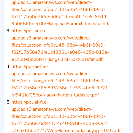
upload.s3.amazonaws.com/web/direct-
files/collection_dfd6c148-68b4-4b6f-89c0-
f52f17b58e76/d5dd8b1d-edd8-4ce9-9511-
9a06866dec0b/HungarianSummit-tudastar.pdf
https://ppl-ai-file-
upload.s3.amazonaws.com/web/direct-
files/collection_dfd6c148-68b4-4b6f-89c0-
f52f17b58e76/e1c43861-e0e8-435c-813a-
e1c58e5bd6b4/HungarainHub-tudastar.pdf
https://ppl-ai-file-
upload.s3.amazonaws.com/web/direct-
files/collection_dfd6c148-68b4-4b6f-89c0-
f52f17b58e76/d8d3258a-1e33-4be3-9e21-
bf941fcf05db/MagyarNotion-tudastar.pdf
https://ppl-ai-file-
upload.s3.amazonaws.com/web/direct-
files/collection_dfd6c148-68b4-4b6f-89c0-
f52f17b58e76/94134c40-9c8b-4d8e-93cf-
c75a785be724/WebHorizon-tudasanyag-2025.pdf