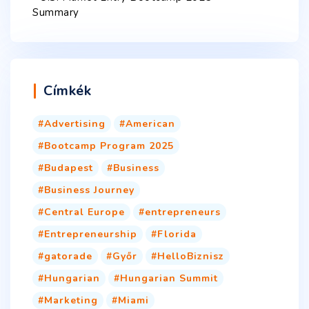
Summary
Címkék
Advertising
American
Bootcamp Program 2025
Budapest
Business
Business Journey
Central Europe
entrepreneurs
Entrepreneurship
Florida
gatorade
Győr
HelloBiznisz
Hungarian
Hungarian Summit
Marketing
Miami