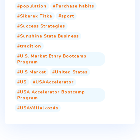
population
Purchase habits
Sikerek Titka
sport
Success Strategies
Sunshine State Business
tradition
U.S. Market Etnry Bootcamp
Program
U.S Market
United States
US
USAAccelerator
USA Accelerator Bootcamp
Program
USAVállalkozás