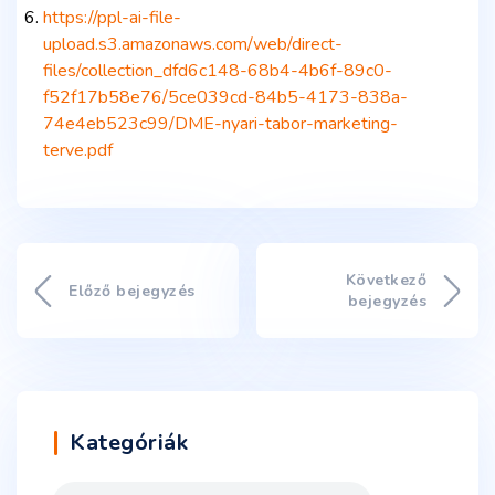
https://ppl-ai-file-
upload.s3.amazonaws.com/web/direct-
files/collection_dfd6c148-68b4-4b6f-89c0-
f52f17b58e76/5ce039cd-84b5-4173-838a-
74e4eb523c99/DME-nyari-tabor-marketing-
terve.pdf
Következő
Előző bejegyzés
bejegyzés
Kategóriák