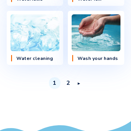
Water cleaning
Wash your hands
1
2
►