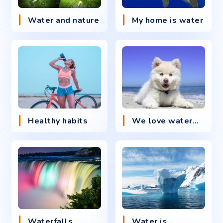
Water and nature
My home is water
Healthy habits
We love water
…
Waterfalls
Water is
…