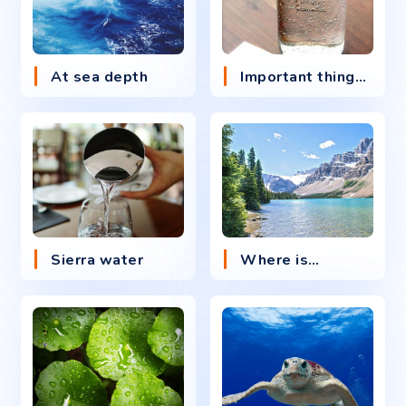
At sea depth
Important thing
…
Sierra water
Where is
…